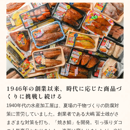
1946年の創業以来、時代に応じた商品づ
くりに
挑戦し続ける
1940年代の水産加工屋は、夏場の干物づくりの防腐対
策に苦労していました。創業者である大嶋 冨士雄がさ
まざまな対策を打ち、「焼き鯖」を開発。引っ張りダコ