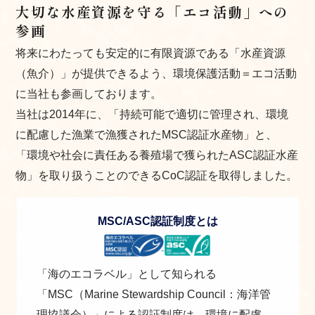
大切な水産資源を守る「エコ活動」への
参画
将来にわたっても安定的に有限資源である「水産資源
（魚介）」が提供できるよう、環境保護活動＝エコ活動
に当社も参画しております。
当社は2014年に、「持続可能で適切に管理され、環境
に配慮した漁業で漁獲されたMSC認証水産物」と、
「環境や社会に責任ある養殖場で獲られたASC認証水産
物」を取り扱うことのできるCoC認証を取得しました。
MSC/ASC認証制度とは
「海のエコラベル」として知られる
「MSC（Marine Stewardship Council：海洋管
理協議会）」による認証制度は、環境に配慮