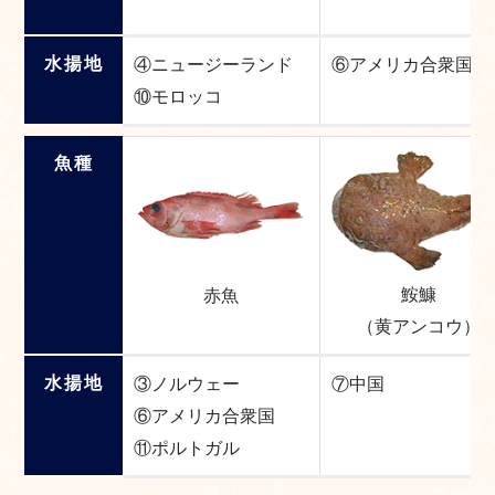
水揚地
④ニュージーランド
⑥アメリカ合衆国
⑩モロッコ
魚種
鮟鱇
赤魚
（黄アンコウ）
水揚地
③ノルウェー
⑦中国
⑥アメリカ合衆国
⑪ポルトガル