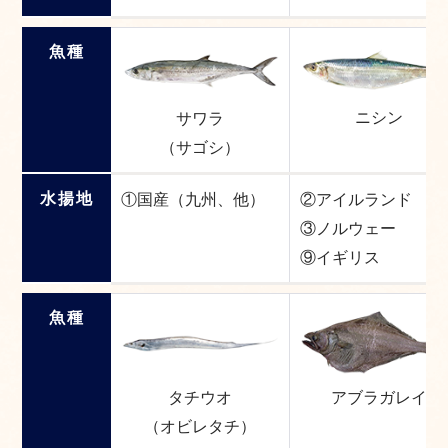
魚種
ニシン
サワラ
（サゴシ）
水揚地
①国産（九州、他）
②アイルランド
③ノルウェー
⑨イギリス
魚種
アブラガレイ
タチウオ
（オビレタチ）