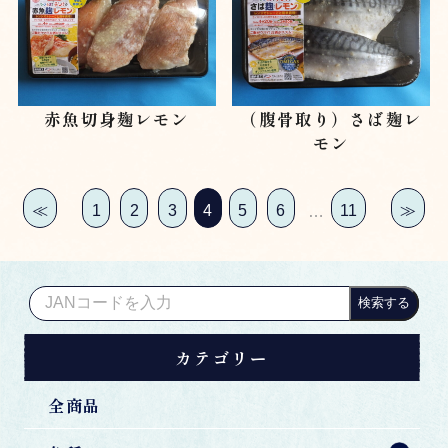
赤魚切身麹レモン
（腹骨取り）さば麹レ
モン
≪
1
2
3
4
5
6
11
≫
…
検索する
カテゴリー
全商品