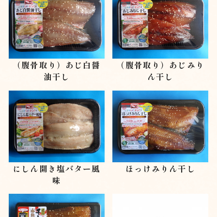
（腹骨取り）あじ白醤
（腹骨取り）あじみり
油干し
ん干し
にしん開き塩バター風
ほっけみりん干し
味