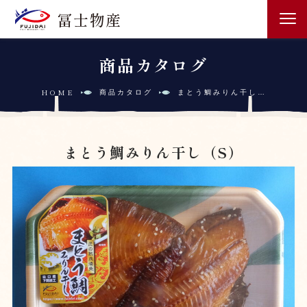
冨士物産
商品カタログ
HOME
まとう鯛みりん干し…
商品カタログ
まとう鯛みりん干し（S）