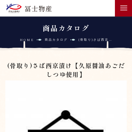
冨士物産
商品カタログ
HOME
(骨取り)さば西京…
商品カタログ
(骨取り)さば西京漬け【久原醤油あごだ
しつゆ使用】